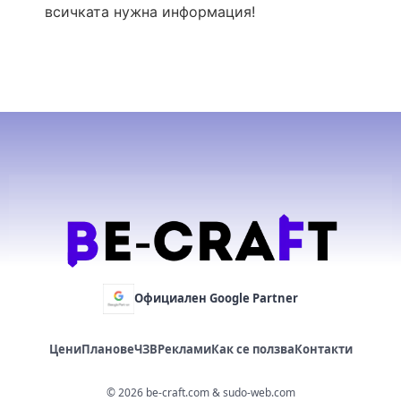
всичката нужна информация!
Официален Google Partner
Цени
Планове
ЧЗВ
Реклами
Как се ползва
Контакти
©
2026
be-craft.com & sudo-web.com